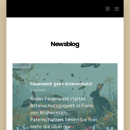
Newsblog
Feuerwerk goes Artenschutz!
3. Juli 2024
Röder Feuerwerk startet
Artenschutzprojekt in Form
von Blühwiesen-
Patenschaften. Lesen Sie hier
mehr die über die